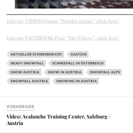
Join our VIMEO-Group “Powder skiing”, click here!
Join our FACEBOOK-Page “Ski Videos”, click here!
AKTUELLER SCHNEEBERICHT
GASTEIN
HEAVY SNOWFALL
SCHNEEFALL IN ÖSTERREICH
SNOW AUSTRIA
SNOW IN AUSTRIA
SNOWFALL ALPS
SNOWFALL AUSTRIA
SNOWING IN AUSTRIA
VORHERIGER
Video: Avalanche Training Center, Salzburg /
Austria